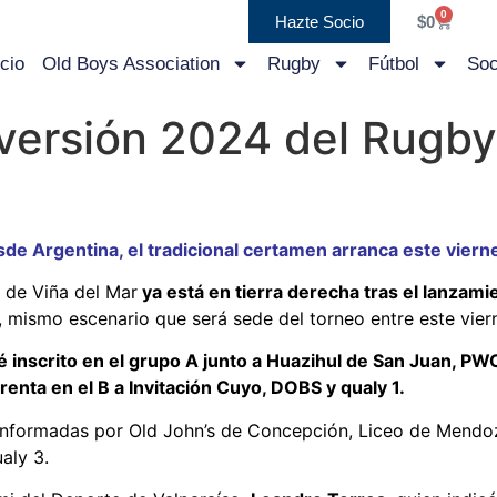
0
Hazte Socio
$
0
icio
Old Boys Association
Rugby
Fútbol
Soc
a versión 2024 del Rugb
sde Argentina, el tradicional certamen arranca este viern
 de Viña del Mar
ya está en tierra derecha tras el lanzamie
, mismo escenario que será sede del torneo entre este vier
é inscrito en el grupo A junto a Huazihul de San Juan, PWC
renta en el B a Invitación Cuyo, DOBS y qualy 1.
conformadas por Old John’s de Concepción, Liceo de Mendoza
aly 3.