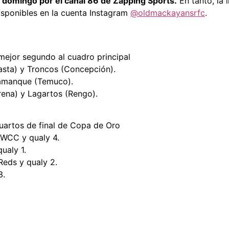
y domingo por el canal 86 de Zapping Sports.
En tanto, la 
disponibles en la cuenta Instagram
@oldmackayansrfc
.
mejor segundo al cuadro principal
asta) y Troncos (Concepción).
camanque (Temuco).
rena) y Lagartos (Rengo).
uartos de final de Copa de Oro
PWCC y qualy 4.
ualy 1.
Reds y qualy 2.
3.