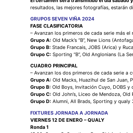
El certamen será transmitido el día sábado 
resultados, las mejores fotografías, estarán 
GRUPOS SEVEN VIÑA 2024
FASE CLASIFICATORIA
– Avanzan los primeros de cada serie más el 
Grupo A:
Old Mack’s “B”, New Lions (Antofag
Grupo B:
Stade Francais, JOBS (Arica) y Ru
Grupo C:
Sporting “B”, Old Anglonians (La Se
CUADRO PRINCIPAL
– Avanzan los dos primeros de cada serie a c
Grupo A:
Old Macks, Huazihul de San Juan, 
Grupo B:
Old Boys, Invitación Cuyo, DOBS y q
Grupo C:
Old John’s, Liceo de Mendoza, Old 
Grupo D:
Alumni, All Brads, Sporting y qualy 
FIXTURES JORNADA A JORNADA
VIERNES 12 DE ENERO – QUALY
Ronda 1