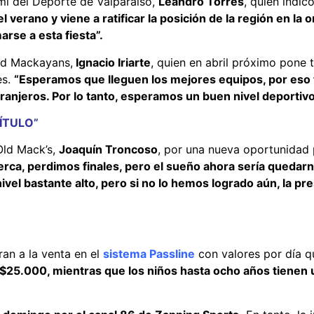
mi del Deporte de Valparaíso,
Leandro Torres
, quien indic
 verano y viene a ratificar la posición de la región en la
arse a esta fiesta”.
Old Mackayans,
Ignacio Iriarte
, quien en abril próximo pone 
es.
“Esperamos que lleguen los mejores equipos, por eso t
xtranjeros. Por lo tanto, esperamos un buen nivel deportiv
ÍTULO”
Old Mack’s,
Joaquín Troncoso
, por una nueva oportunidad 
ca, perdimos finales, pero el sueño ahora sería quedarn
ivel bastante alto, pero si no lo hemos logrado aún, la p
an a la venta en el
sistema Passline
con valores por día q
n $25.000, mientras que los niños hasta ocho años tiene