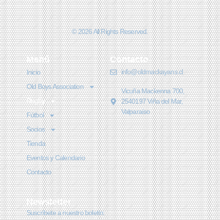
© 2026 All Rights Reserved.
Menú
Contacto
info@oldmackayans.cl
Inicio
Old Boys Association
Vicuña Mackenna 700,
Rugby
2540197 Viña del Mar,
Valparaíso
Fútbol
Socios
Tienda
Eventos y Calendario
Contacto
Newsletter
Suscríbete a nuestro boletín: