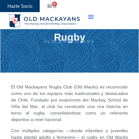
0
Hazte Socio
$
0
Rugby
OLD MACKAYANS
El
Old Mackayans Rugby Club (Old Macks)
es reconocido
como uno de los equipos más tradicionales y destacados
de Chile. Fundado por exalumnos del
Mackay School de
Viña del Mar
, el club ha construido una rica historia en
torno al
rugby
, consolidándose como un referente
deportivo a nivel nacional.
Con múltiples categorías —desde infantiles y juveniles
hasta plantel adulto y femenino— el rugby en Old Macks