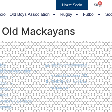
0
Hazte Socio
$
0
icio
Old Boys Association
Rugby
Fútbol
Soc
 Old Mackayans
Menú
Contacto
nicio
info@oldmackayans.cl
ld Boys Association
Vicuña Mackenna 700,
ugby
2540197 Viña del Mar,
útbol
Valparaíso
ocios
ienda
ventos y Calendario
ontacto