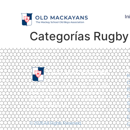
In
Categorías Rugby
I
O
The Mackay School Old Boys Association (Old
R
Mackayans) es una corporación de derecho
F
privado, sin fines de lucro, con domicilio en la
S
ciudad de Viña Del Mar
T
E
© 2026 All Rights Reserved.
C