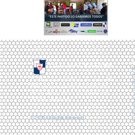
I
O
The Mackay School Old Boys Association (Old
R
Mackayans) es una corporación de derecho
F
privado, sin fines de lucro, con domicilio en la
S
ciudad de Viña Del Mar
T
E
© 2026 All Rights Reserved.
C