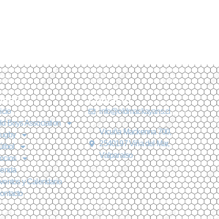
Menú
Contacto
nicio
info@oldmackayans.cl
ld Boys Association
Vicuña Mackenna 700,
ugby
2540197 Viña del Mar,
útbol
Valparaíso
ocios
ienda
ventos y Calendario
ontacto