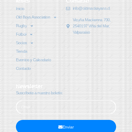
Menú
Contacto
info@oldmackayans.cl
Inicio
Old Boys Association
Vicuña Mackenna 700,
Rugby
2540197 Viña del Mar,
Valparaíso
Fútbol
Socios
Tienda
Eventos y Calendario
Contacto
Newsletter
Suscríbete a nuestro boletín:
Enviar