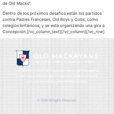
de Old Macks”.
Dentro de los próximos desafíos están los partidos
contra Padres Franceses, Old Boys y Cobs, como
colegios británicos, y se está organizando una gira a
Concepción.[/vc_column_text][/vc_column][/vc_row]
The Mackay School Old Boys Association (Old Mackayans)
es una corporación de derecho privado, sin fines de lucro,
con domicilio en la ciudad de Viña Del Mar
© 2026 All Rights Reserved.