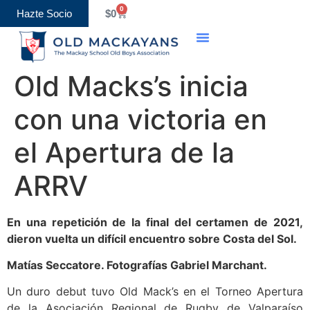
0
Hazte Socio
$
0
Old Boys Association
Eventos y Calendario
Old Macks’s inicia
con una victoria en
el Apertura de la
ARRV
En una repetición de la final del certamen de 2021,
dieron vuelta un difícil encuentro sobre Costa del Sol.
Matías Seccatore. Fotografías Gabriel Marchant.
Un duro debut tuvo Old Mack’s en el Torneo Apertura
de la Asociación Regional de Rugby de Valparaíso