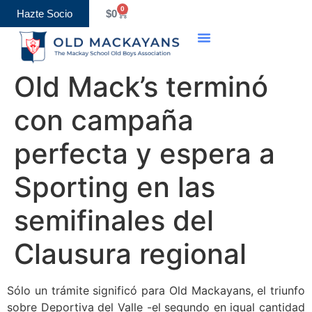
0
Hazte Socio
$
0
Old Boys Association
Eventos y Calendario
Old Mack’s terminó
con campaña
perfecta y espera a
Sporting en las
semifinales del
Clausura regional
Sólo un trámite significó para Old Mackayans, el triunfo
sobre Deportiva del Valle -el segundo en igual cantidad