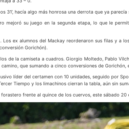
taja a 33 – 0.
os 31’, hacía algo más honrosa una derrota que ya parecía 
tero mejoró su juego en la segunda etapa, lo que le perm
o. Los ex alumnos del Mackay reordenaron sus filas y a l
(conversión Gorichón).
los de la camiseta a cuadros. Giorgio Moltedo, Pablo Vilc
camino, que sumando a cinco conversiones de Gorichón, est
usivo líder del certamen con 10 unidades, seguido por Spor
ercer Tiempo y los limachinos cierran la tabla, aún sin sum
 forastero frente al quince de los cuervos, este sábado 20 