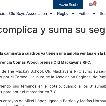
0
Hazte Socio
$
0
icio
Old Boys Association
Rugby
Fútbol
Soc
complica y suma su seg
a camiseta a cuadros ya tienen una amplia ventaja en la f
Florencia Comas Wood, prensa Old Mackayans RFC.
 de The Mackay School, Old Mackayans RFC sumó su segund
do por el Torneo Clausura de la Asociación Regional de Rug
oniendo sus términos en el cotejo, cuando a los 8’ suma
 para abrir el marcador en 7-0.
s ensayos de Mikel López, Ignacio Berrios y Matías Hornau