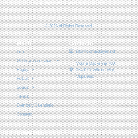
con domicilio en la ciudad de Viña Del Mar
© 2026 All Rights Reserved.
Menú
Contacto
info@oldmackayans.cl
Inicio
Old Boys Association
Vicuña Mackenna 700,
Rugby
2540197 Viña del Mar,
Valparaíso
Fútbol
Socios
Tienda
Eventos y Calendario
Contacto
Newsletter