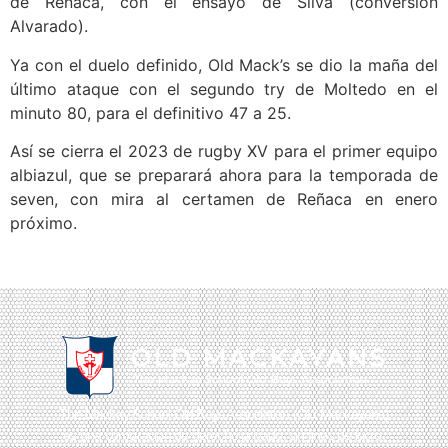
de Reñaca, con el ensayo de Silva (conversión
Alvarado).
Ya con el duelo definido, Old Mack’s se dio la maña del
último ataque con el segundo try de Moltedo en el
minuto 80, para el definitivo 47 a 25.
Así se cierra el 2023 de rugby XV para el primer equipo
albiazul, que se preparará ahora para la temporada de
seven, con mira al certamen de Reñaca en enero
próximo.
The Mackay School Old Boys Association (Old Mackayans)
es una corporación de derecho privado, sin fines de lucro,