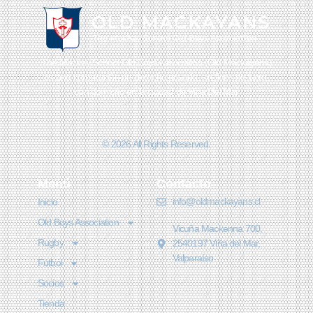
The Mackay School Old Boys Association (Old Mackayans)
es una corporación de derecho privado, sin fines de lucro,
con domicilio en la ciudad de Viña Del Mar
© 2026 All Rights Reserved.
Menú
Contacto
info@oldmackayans.cl
Inicio
Old Boys Association
Vicuña Mackenna 700,
Rugby
2540197 Viña del Mar,
Valparaíso
Fútbol
Socios
Tienda