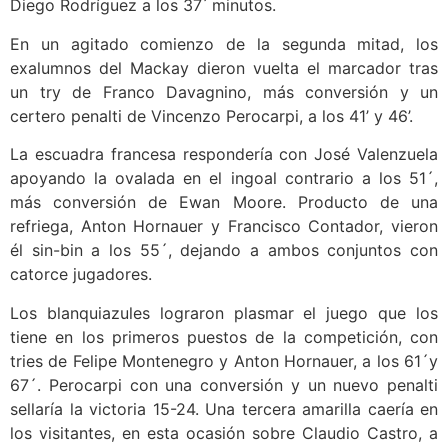
Diego Rodríguez a los 37 ́ minutos.
En un agitado comienzo de la segunda mitad, los
exalumnos del Mackay dieron vuelta el marcador tras
un try de Franco Davagnino, más conversión y un
certero penalti de Vincenzo Perocarpi, a los 41’ y 46’.
La escuadra francesa respondería con José Valenzuela
apoyando la ovalada en el ingoal contrario a los 51´,
más conversión de Ewan Moore. Producto de una
refriega, Anton Hornauer y Francisco Contador, vieron
él sin-bin a los 55´, dejando a ambos conjuntos con
catorce jugadores.
Los blanquiazules lograron plasmar el juego que los
tiene en los primeros puestos de la competición, con
tries de Felipe Montenegro y Anton Hornauer, a los 61´y
67´. Perocarpi con una conversión y un nuevo penalti
sellaría la victoria 15-24. Una tercera amarilla caería en
los visitantes, en esta ocasión sobre Claudio Castro, a