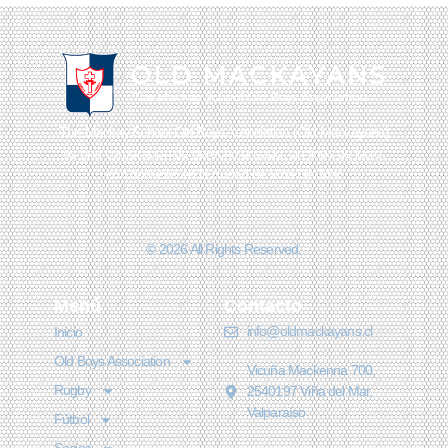
The Mackay School Old Boys Association (Old Mackayans)
es una corporación de derecho privado, sin fines de lucro,
con domicilio en la ciudad de Viña Del Mar
© 2026 All Rights Reserved.
Menú
Contacto
info@oldmackayans.cl
Inicio
Old Boys Association
Vicuña Mackenna 700,
Rugby
2540197 Viña del Mar,
Valparaíso
Fútbol