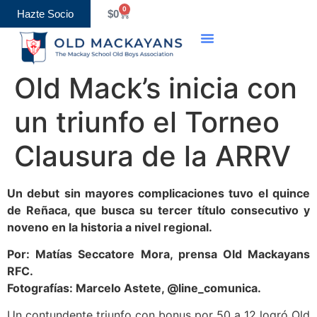
0
Hazte Socio
$
0
Old Mack’s inicia con
un triunfo el Torneo
Clausura de la ARRV
Un debut sin mayores complicaciones tuvo el quince
de Reñaca, que busca su tercer título consecutivo y
noveno en la historia a nivel regional.
Por: Matías Seccatore Mora, prensa Old Mackayans
RFC.
Fotografías: Marcelo Astete, @line_comunica.
Un contundente triunfo con bonus por 50 a 12 logró Old