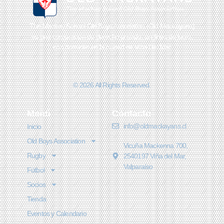
The Mackay School Old Boys Association (Old Mackayans)
es una corporación de derecho privado, sin fines de lucro,
con domicilio en la ciudad de Viña Del Mar
© 2026 All Rights Reserved.
Menú
Contacto
info@oldmackayans.cl
Inicio
Old Boys Association
Vicuña Mackenna 700,
Rugby
2540197 Viña del Mar,
Valparaíso
Fútbol
Socios
Tienda
Eventos y Calendario