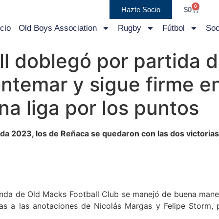
0
Hazte Socio
$
0
icio
Old Boys Association
Rugby
Fútbol
Soc
l doblegó por partida d
temar y sigue firme en
na liga por los puntos
da 2023, los de Reñaca se quedaron con las dos victoria
unda de Old Macks Football Club se manejó de buena maner
as a las anotaciones de Nicolás Margas y Felipe Storm, 