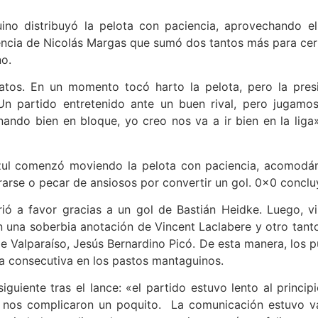
ino distribuyó la pelota con paciencia, aprovechando el 
ncia de Nicolás Margas que sumó dos tantos más para cerrar
no.
ratos. En un momento tocó harto la pelota, pero la pre
Un partido entretenido ante un buen rival, pero jugamos 
ando bien en bloque, yo creo nos va a ir bien en la liga»
azul comenzó moviendo la pelota con paciencia, acomodán
arse o pecar de ansiosos por convertir un gol. 0x0 conclu
ió a favor gracias a un gol de Bastián Heidke. Luego, vi
una soberbia anotación de Vincent Laclabere y otro tanto
 Valparaíso, Jesús Bernardino Picó. De esta manera, los p
ia consecutiva en los pastos mantaguinos.
 siguiente tras el lance: «el partido estuvo lento al prin
que nos complicaron un poquito. La comunicación estuvo v