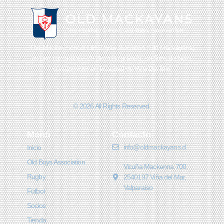
The Mackay School Old Boys Association (Old Mackayans)
es una corporación de derecho privado, sin fines de lucro,
con domicilio en la ciudad de Viña Del Mar
© 2026 All Rights Reserved.
Menú
Contacto
info@oldmackayans.cl
Inicio
Old Boys Association
Vicuña Mackenna 700,
Rugby
2540197 Viña del Mar,
Valparaíso
Fútbol
Socios
Tienda