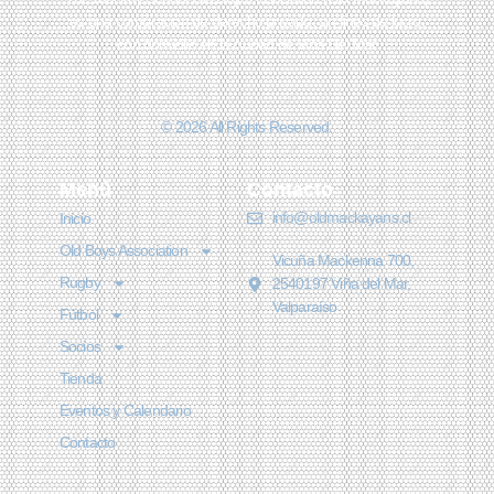
es una corporación de derecho privado, sin fines de lucro,
con domicilio en la ciudad de Viña Del Mar
© 2026 All Rights Reserved.
Menú
Contacto
info@oldmackayans.cl
Inicio
Old Boys Association
Vicuña Mackenna 700,
Rugby
2540197 Viña del Mar,
Valparaíso
Fútbol
Socios
Tienda
Eventos y Calendario
Contacto