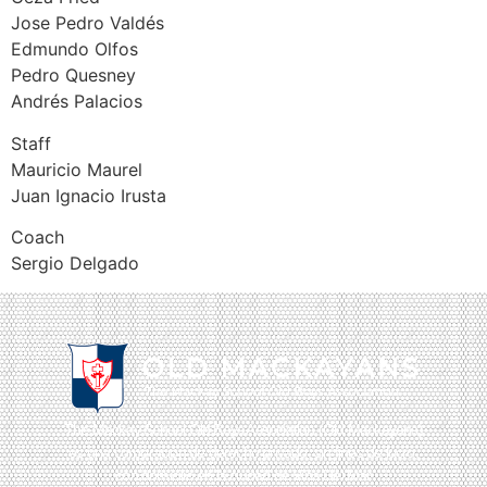
Jose Pedro Valdés
Edmundo Olfos
Pedro Quesney
Andrés Palacios
Staff
Mauricio Maurel
Juan Ignacio Irusta
Coach
Sergio Delgado
The Mackay School Old Boys Association (Old Mackayans)
es una corporación de derecho privado, sin fines de lucro,
con domicilio en la ciudad de Viña Del Mar