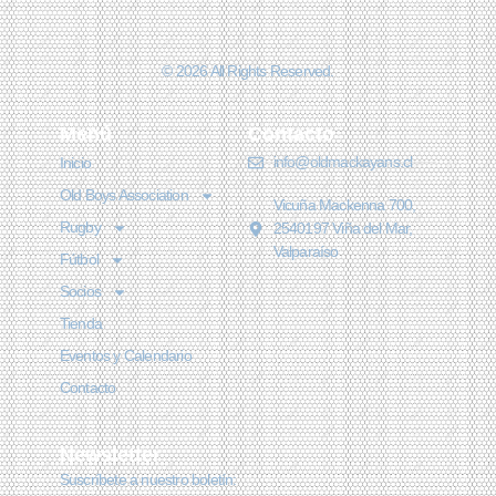
© 2026 All Rights Reserved.
Menú
Contacto
info@oldmackayans.cl
Inicio
Old Boys Association
Vicuña Mackenna 700,
Rugby
2540197 Viña del Mar,
Valparaíso
Fútbol
Socios
Tienda
Eventos y Calendario
Contacto
Newsletter
Suscríbete a nuestro boletín: