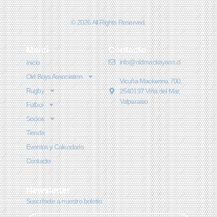
© 2026 All Rights Reserved.
Menú
Contacto
info@oldmackayans.cl
Inicio
Old Boys Association
Vicuña Mackenna 700,
Rugby
2540197 Viña del Mar,
Valparaíso
Fútbol
Socios
Tienda
Eventos y Calendario
Contacto
Newsletter
Suscríbete a nuestro boletín: