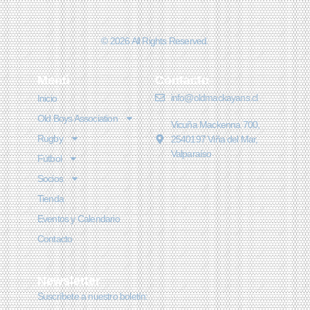
© 2026 All Rights Reserved.
Menú
Contacto
info@oldmackayans.cl
Inicio
Old Boys Association
Vicuña Mackenna 700,
Rugby
2540197 Viña del Mar,
Valparaíso
Fútbol
Socios
Tienda
Eventos y Calendario
Contacto
Newsletter
Suscríbete a nuestro boletín: