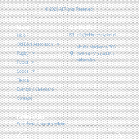
© 2026 All Rights Reserved.
Menú
Contacto
info@oldmackayans.cl
Inicio
Old Boys Association
Vicuña Mackenna 700,
Rugby
2540197 Viña del Mar,
Valparaíso
Fútbol
Socios
Tienda
Eventos y Calendario
Contacto
Newsletter
Suscríbete a nuestro boletín: