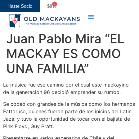
0
Hazte Socio
$
0
Old Boys Association
Eventos y Calendario
Juan Pablo Mira “EL
MACKAY ES COMO
UNA FAMILIA”
La música fue ese camino por el cual este mackayino
de la generación 96 decidió emprender su rumbo.
Se codeó con grandes de la música como los hermanos
Fattoruso, quienes fueron parte de los inicios del Latin
Jaza, y tuvo la oportunidad de tocar con el bajista de
Pink Floyd, Guy Pratt.
Presentarse en varios escenarios de Chile y del