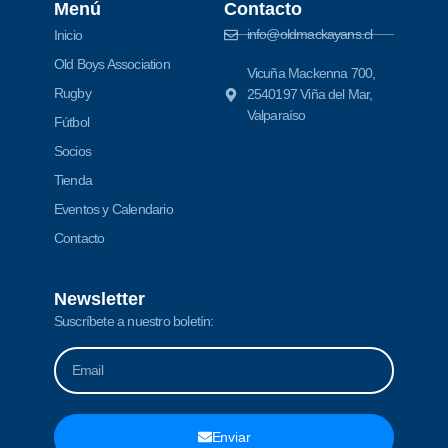
Menú
Contacto
info@oldmackayans.cl
Inicio
Old Boys Association
Vicuña Mackenna 700,
Rugby
2540197 Viña del Mar,
Valparaíso
Fútbol
Socios
Tienda
Eventos y Calendario
Contacto
Newsletter
Suscríbete a nuestro boletín:
Enviar