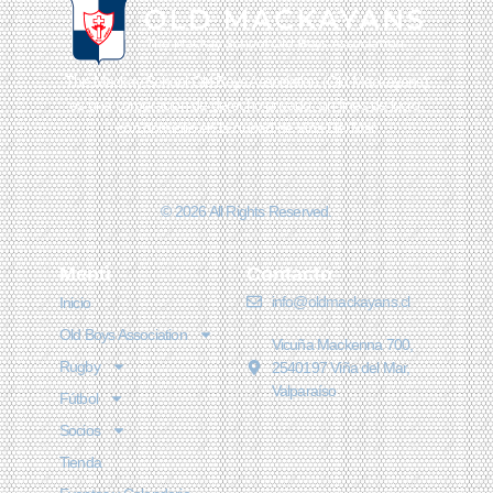
The Mackay School Old Boys Association (Old Mackayans)
es una corporación de derecho privado, sin fines de lucro,
con domicilio en la ciudad de Viña Del Mar
© 2026 All Rights Reserved.
Menú
Contacto
info@oldmackayans.cl
Inicio
Old Boys Association
Vicuña Mackenna 700,
Rugby
2540197 Viña del Mar,
Valparaíso
Fútbol
Socios
Tienda