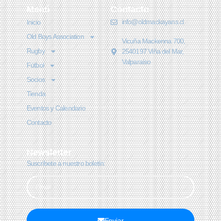
Menú
Contacto
info@oldmackayans.cl
Inicio
Old Boys Association
Vicuña Mackenna 700,
Rugby
2540197 Viña del Mar,
Valparaíso
Fútbol
Socios
Tienda
Eventos y Calendario
Contacto
Newsletter
Suscríbete a nuestro boletín:
Enviar