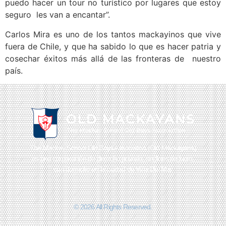
puedo hacer un tour no turístico por lugares que estoy
seguro les van a encantar”.
Carlos Mira es uno de los tantos mackayinos que vive
fuera de Chile, y que ha sabido lo que es hacer patria y
cosechar éxitos más allá de las fronteras de nuestro
país.
The Mackay School Old Boys Association (Old Mackayans)
es una corporación de derecho privado, sin fines de lucro,
con domicilio en la ciudad de Viña Del Mar
© 2026 All Rights Reserved.