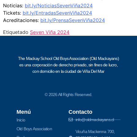
Noticias:
bit.ly/NoticiasSevenViña2024
Tickets:
bit.ly/EntradasSevenViña2024
Acreditaciones:
bit.ly/PrensaSevenViña2024
Etiquetado
Seven Viña 2024
The Mackay School Old Boys Association (Old Mackayans)
es una corporación de derecho privado, sin fines de lucro,
con domicilio en la ciudad de Viña Del Mar
© 2026 All Rights Reserved.
Menú
Contacto
info@oldmackayans.cl
Inicio
Old Boys Association
Vicuña Mackenna 700,