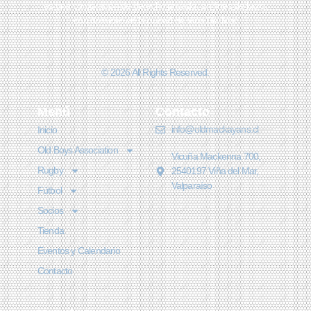
es una corporación de derecho privado, sin fines de lucro,
con domicilio en la ciudad de Viña Del Mar
© 2026 All Rights Reserved.
Menú
Contacto
info@oldmackayans.cl
Inicio
Old Boys Association
Vicuña Mackenna 700,
Rugby
2540197 Viña del Mar,
Valparaíso
Fútbol
Socios
Tienda
Eventos y Calendario
Contacto