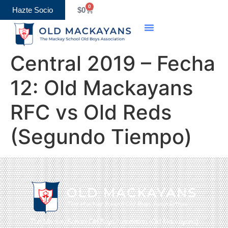
0
Hazte Socio
$
0
Central 2019 – Fecha
12: Old Mackayans
RFC vs Old Reds
(Segundo Tiempo)
The Mackay School Old Boys Association (Old Mackayans)