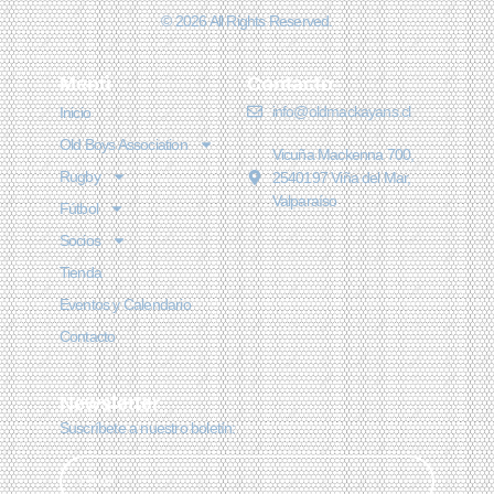
© 2026 All Rights Reserved.
Menú
Contacto
info@oldmackayans.cl
Inicio
Old Boys Association
Vicuña Mackenna 700,
Rugby
2540197 Viña del Mar,
Valparaíso
Fútbol
Socios
Tienda
Eventos y Calendario
Contacto
Newsletter
Suscríbete a nuestro boletín: